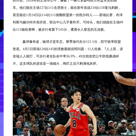
的讣告。2026年的芝加哥公牛，像极了一辆引擎轰鸣却方向盘失灵的跑
车。他们能在主场127比111击溃骑士，能在新年首战134比118复仇鹈鹕，
甚至能在1月24日以114比111掀翻联盟第一的凯尔特人——那场比赛，布泽
利斯与赫尔特并肩庆祝，联合中心几乎要炸开。可转头，他们就能在主场99
比112输给黄蜂，被步行者轰下145分，遭遇令人窒息的五连败。
赢球像奇迹，输球才是常态。整季场均失分
121.5分，防守效率联盟
垫底。4月2日那场126比145的溃败最能说明问题：11人轮换、7人上双，进
攻端人人能打，可步行者全队命中率56.9%，49次助攻把公牛防线撕成碎
片。这支球队的进攻是一场烟火，绚烂之后只剩满地灰烬。