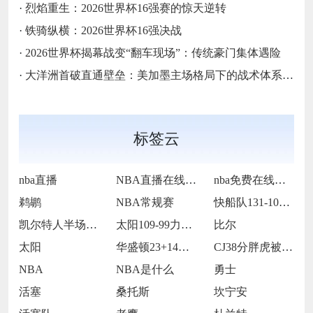
·
烈焰重生：2026世界杯16强赛的惊天逆转
·
铁骑纵横：2026世界杯16强决战
·
2026世界杯揭幕战变“翻车现场”：传统豪门集体遇险
·
大洋洲首破直通壁垒：美加墨主场格局下的战术体系重构
标签云
nba直播
NBA直播在线观看
nba免费在线高清直播
鹈鹕
NBA常规赛
快船队131-105战胜老鹰队
凯尔特人半场65-55领先雷霆
太阳109-99力克76人
比尔
太阳
华盛顿23+14莱夫利21+15 独行侠
CJ38分胖虎被禁赛 鹈鹕123-115
NBA
NBA是什么
勇士
活塞
桑托斯
坎宁安