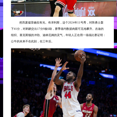
然而废墟里确实有光。布泽利斯，这个
2024年11号秀，对阵勇士轰
下41分，对鹈鹕交出17分9板6助，赛季场均数据肉眼可见地攀升。吉迪的
组织、塞克斯顿的冲劲、迪林厄姆的灵气，年轻人正在用一场场比赛证明：
公牛的未来不在此刻，在三年后。