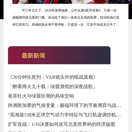
可三年太久了。
2026年选秀抽签，公牛从第9跃升至第4，只差一步
就能摸到状元签的门槛。命运给了他们一张差点兑现的彩票，却没给他们花
掉它的实力。风城的风从来不曾停歇，只是这一次，它吹不动这支公牛了。
《36分钟生死判：VAR镜头外的暗战真相》
「醉看烽火九十载：绿茵酒馆的深夜战歌」
巷弄灶火与绿茵狂潮的风味交响
跨洲附加赛的气候变量：极端环境下的节奏博弈与战术自适应
“高海拔538米足球空气动力学特征与飞行轨迹调控机制——以2026世界杯BBVA球场为实证场景”
扩军首战：1/16决赛如何改写北美世界杯的经济版图