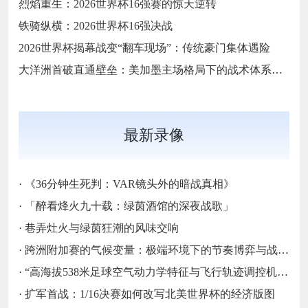
烈焰重生：2026世界杯16强赛的惊天逆转
铁骑纵横：2026世界杯16强决战
2026世界杯揭幕战变“翻车现场”：传统豪门集体遇险
大洋洲首破直通壁垒：美加墨主场格局下的战术体系重构
最新录像
·
《36分钟生死判：VAR镜头外的暗战真相》
·
「醉看烽火九十载：绿茵酒馆的深夜战歌」
·
巷弄灶火与绿茵狂潮的风味交响
·
跨洲附加赛的气候变量：极端环境下的节奏博弈与战术自适应
·
“高海拔538米足球空气动力学特征与飞行轨迹调控机制——以2026世界杯BBVA球场为实证场景”
·
扩军首战：1/16决赛如何改写北美世界杯的经济版图