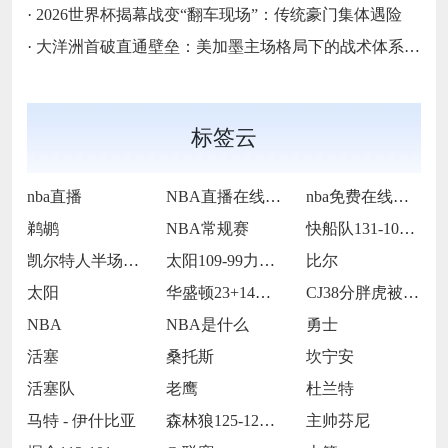
·
2026世界杯揭幕战变“翻车现场”：传统豪门集体遇险
·
大洋洲首破直通壁垒：美加墨主场格局下的战术体系重构
标签云
nba直播
NBA直播在线观看
nba免费在线高清直播
鹈鹕
NBA常规赛
快船队131-105战胜老鹰队
凯尔特人半场65-55领先雷霆
太阳109-99力克76人
比尔
太阳
华盛顿23+14莱夫利21+15 独行侠
CJ38分胖虎被禁赛 鹈鹕123-115
NBA
NBA是什么
勇士
活塞
桑托斯
坎宁安
活塞队
老鹰
杜兰特
马特 - 伊什比亚
森林狼125-127不敌灰熊
主帅芬尼