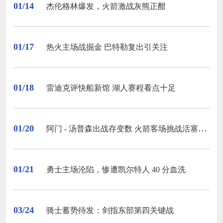
01/14
杰伦格林爆发，火箭激战灰熊正酣
01/17
热火主场战掘金 巴特勒复出引关注
01/18
雷迪克评快船新馆 湖人赛程看点十足
01/20
阿门 - 汤普森出战存变数 火箭客场挑战活塞盼佳绩
01/21
勇士主场沦陷，惨遭凯尔特人 40 分血洗
03/24
骑士蓄势待发：剑指东部第四关键战