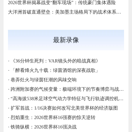
2026世界杯揭幕战变“翻车现场”：传统豪门集体遇险
大洋洲首破直通壁垒：美加墨主场格局下的战术体系重构
最新录像
·
《36分钟生死判：VAR镜头外的暗战真相》
·
「醉看烽火九十载：绿茵酒馆的深夜战歌」
·
巷弄灶火与绿茵狂潮的风味交响
·
跨洲附加赛的气候变量：极端环境下的节奏博弈与战术自适应
·
“高海拔538米足球空气动力学特征与飞行轨迹调控机制——以2026世界杯BBVA球场为实证场景”
·
扩军首战：1/16决赛如何改写北美世界杯的经济版图
·
烈焰重生：2026世界杯16强赛的惊天逆转
·
铁骑纵横：2026世界杯16强决战