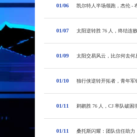
01/06
凯尔特人半场领跑，杰伦 -
01/07
太阳逆转胜 76 人，终结连
01/09
太阳交易风云，比尔何去何
01/10
独行侠逆转开拓者，青年军
01/11
鹈鹕胜 76 人，CJ 率队破困
01/11
桑托斯闪耀：团队信任助力