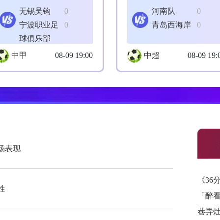
无锡吴钩
0
河南队
0
宁波职业足
0
青岛西海岸
0
球俱乐部
中甲
08-09 19:00
中超
08-09 19:
场表现
《36
胜
「醉
巷弄