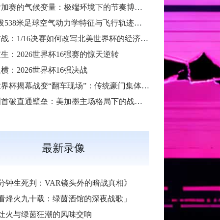
跨洲附加赛的气候变量：极端环境下的节奏博弈与战术自适应
“高海拔538米足球空气动力学特征与飞行轨迹调控机制——以2026世界杯BBVA球场为实证场景”
扩军首战：1/16决赛如何改写北美世界杯的经济版图
生：2026世界杯16强赛的惊天逆转
横：2026世界杯16强决战
2026世界杯揭幕战变“翻车现场”：传统豪门集体遇险
大洋洲首破直通壁垒：美加墨主场格局下的战术体系重构
最新录像
6分钟生死判：VAR镜头外的暗战真相》
看烽火九十载：绿茵酒馆的深夜战歌」
灶火与绿茵狂潮的风味交响