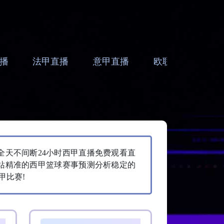
播
法甲直播
意甲直播
欧联直播
亚
全天不间断24小时西甲直播免费观看直
站精准的西甲篮球赛事预测分析稳定的
甲比赛!