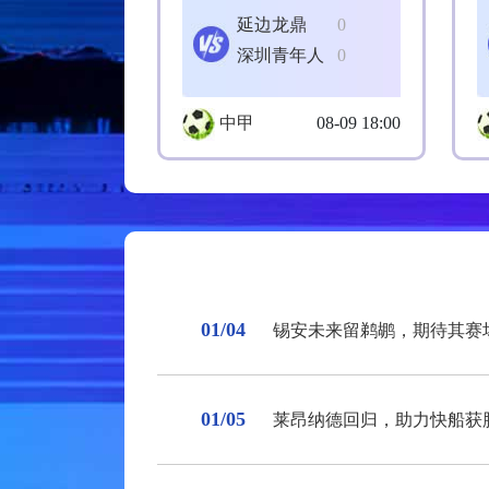
延边龙鼎
0
深圳青年人
0
中甲
08-09 18:00
01/04
锡安未来留鹈鹕，期待其赛
01/05
莱昂纳德回归，助力快船获