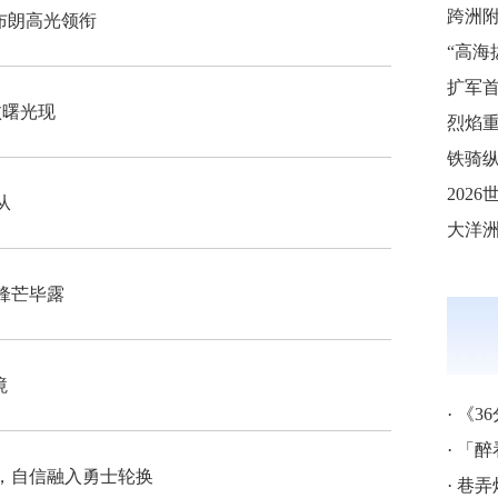
 布朗高光领衔
败曙光现
烈焰重
铁骑纵
从
锋芒毕露
境
·
《3
·
「醉
，自信融入勇士轮换
·
巷弄