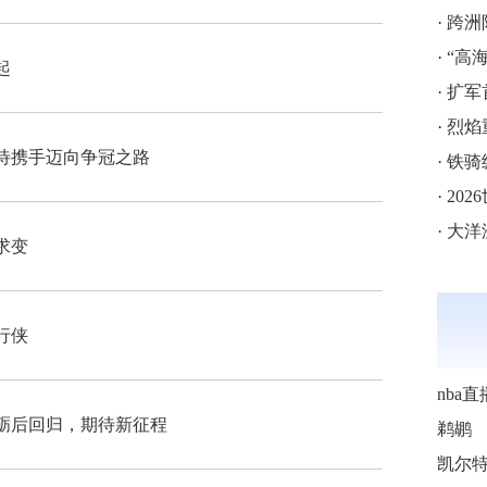
·
跨洲附
·
“高海拔5
起
·
扩军
·
烈焰
待携手迈向争冠之路
·
铁骑
·
202
·
大洋
求变
行侠
nba直
磨砺后回归，期待新征程
鹈鹕