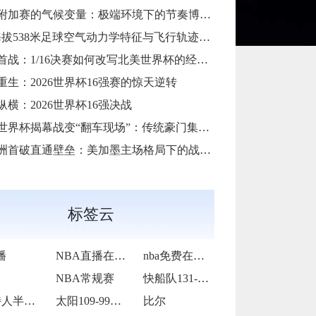
加赛的气候变量：极端环境下的节奏博弈与战术自适应
38米足球空气动力学特征与飞行轨迹调控机制——以2026世界杯BBVA球场为实证场景”
首战：1/16决赛如何改写北美世界杯的经济版图
重生：2026世界杯16强赛的惊天逆转
纵横：2026世界杯16强决战
6世界杯揭幕战变“翻车现场”：传统豪门集体遇险
洲首破直通壁垒：美加墨主场格局下的战术体系重构
标签云
播
NBA直播在线观看
nba免费在线高清直播
NBA常规赛
快船队131-105战胜老鹰队
凯尔特人半场65-55领先雷霆
太阳109-99力克76人
比尔