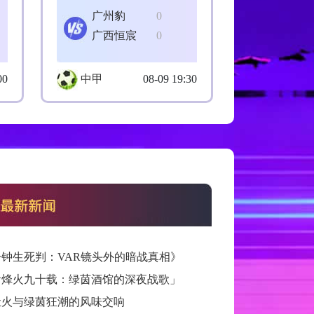
广州豹
0
广西恒宸
0
00
中甲
08-09 19:30
分钟生死判：VAR镜头外的暗战真相》
看烽火九十载：绿茵酒馆的深夜战歌」
灶火与绿茵狂潮的风味交响