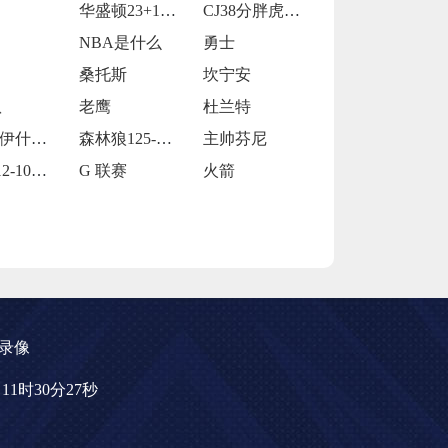
华盛顿23+14莱夫利21+15 独行侠
CJ38分胖虎被禁赛 鹈鹕123-115
NBA是什么
勇士
桑托斯
坎宁安
队
老鹰
杜兰特
马特 - 伊什比亚
森林狼125-127不敌灰熊
主帅芬尼
掘金112-101击败独行侠
G 联赛
火箭
录像
9日11时30分27秒