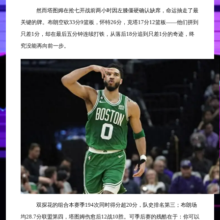
然而塔图姆在抢七开战前两小时因左膝僵硬确认缺席，命运抽走了最
关键的牌。布朗空砍
33分9篮板，怀特26分，克塔17分12篮板——他们拼到
只差1分，却在最后五分钟连续打铁，从落后18分追到只差1分的奇迹，终
究没能再向前一步。
双探花的组合本赛季
194次同时得分超20分，队史排名第三；布朗场
均28.7分联盟第四，塔图姆伤愈后12战10胜。可季后赛的残酷在于：你可以