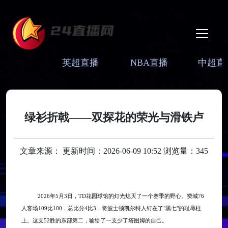
英超直播
NBA直播
中超直
绿衫折戟——双探花的荣光与滑铁卢
文章来源： 更新时间：2026-06-09 10:52 浏览量：345
2026年5月3日，TD花园球馆的灯光熄灭了一个赛季的野心。费城76
人客场109比100，总比分4比3，将波士顿凯尔特人钉在了"黑七"的耻辱柱
上。这支52胜的东部第二，输给了一支少了塔图姆的自己。