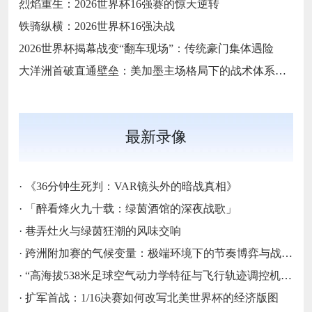
烈焰重生：2026世界杯16强赛的惊天逆转
铁骑纵横：2026世界杯16强决战
2026世界杯揭幕战变“翻车现场”：传统豪门集体遇险
大洋洲首破直通壁垒：美加墨主场格局下的战术体系重构
最新录像
·
《36分钟生死判：VAR镜头外的暗战真相》
·
「醉看烽火九十载：绿茵酒馆的深夜战歌」
·
巷弄灶火与绿茵狂潮的风味交响
·
跨洲附加赛的气候变量：极端环境下的节奏博弈与战术自适应
·
“高海拔538米足球空气动力学特征与飞行轨迹调控机制——以2026世界杯BBVA球场为实证场景”
·
扩军首战：1/16决赛如何改写北美世界杯的经济版图