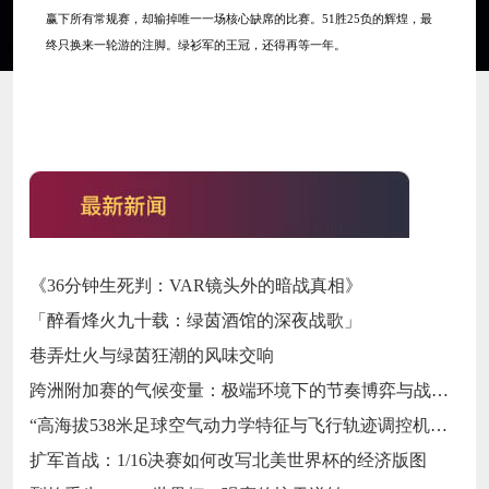
赢下所有常规赛，却输掉唯一一场核心缺席的比赛。51胜25负的辉煌，最
终只换来一轮游的注脚。绿衫军的王冠，还得再等一年。
《36分钟生死判：VAR镜头外的暗战真相》
「醉看烽火九十载：绿茵酒馆的深夜战歌」
巷弄灶火与绿茵狂潮的风味交响
跨洲附加赛的气候变量：极端环境下的节奏博弈与战术自适应
“高海拔538米足球空气动力学特征与飞行轨迹调控机制——以2026世界杯BBVA球场为实证场景”
扩军首战：1/16决赛如何改写北美世界杯的经济版图