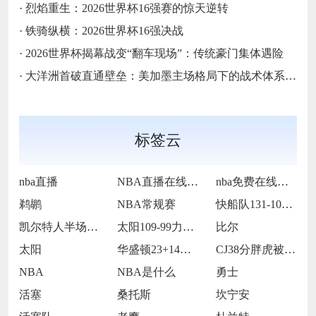
·
烈焰重生：2026世界杯16强赛的惊天逆转
·
铁骑纵横：2026世界杯16强决战
·
2026世界杯揭幕战变“翻车现场”：传统豪门集体遇险
·
大洋洲首破直通壁垒：美加墨主场格局下的战术体系重构
标签云
nba直播
NBA直播在线观看
nba免费在线高清直播
鹈鹕
NBA常规赛
快船队131-105战胜老鹰队
凯尔特人半场65-55领先雷霆
太阳109-99力克76人
比尔
太阳
华盛顿23+14莱夫利21+15 独行侠
CJ38分胖虎被禁赛 鹈鹕123-115
NBA
NBA是什么
勇士
活塞
桑托斯
坎宁安