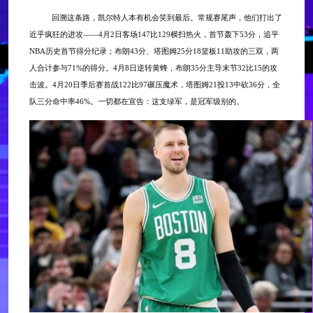
回溯这条路，凯尔特人本有机会笑到最后。常规赛尾声，他们打出了
近乎疯狂的进攻
——4月2日客场147比129横扫热火，首节轰下53分，追平
NBA历史首节得分纪录；布朗43分、塔图姆25分18篮板11助攻的三双，两
人合计参与71%的得分。4月8日逆转黄蜂，布朗35分主导末节32比15的攻
击波。4月20日季后赛首战122比97碾压魔术，塔图姆21投13中砍36分，全
队三分命中率46%。一切都在宣告：这支绿军，是冠军级别的。