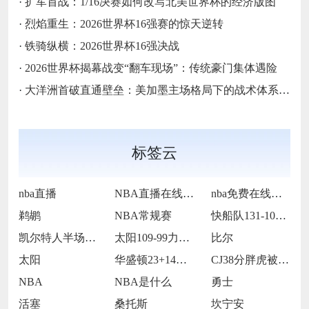
·
扩军首战：1/16决赛如何改写北美世界杯的经济版图
·
烈焰重生：2026世界杯16强赛的惊天逆转
·
铁骑纵横：2026世界杯16强决战
·
2026世界杯揭幕战变“翻车现场”：传统豪门集体遇险
·
大洋洲首破直通壁垒：美加墨主场格局下的战术体系重构
标签云
nba直播
NBA直播在线观看
nba免费在线高清直播
鹈鹕
NBA常规赛
快船队131-105战胜老鹰队
凯尔特人半场65-55领先雷霆
太阳109-99力克76人
比尔
太阳
华盛顿23+14莱夫利21+15 独行侠
CJ38分胖虎被禁赛 鹈鹕123-115
NBA
NBA是什么
勇士
活塞
桑托斯
坎宁安