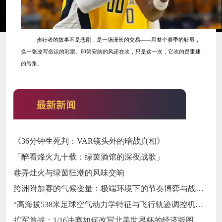
步行者的故事不是悲剧，是一场漫长的交易
——用整个赛季的耻辱，
换一张改写命运的彩票。印第安纳的风还在吹，只是这一次，它吹的是重建
的号角。
《36分钟生死判：VAR镜头外的暗战真相》
「醉看烽火九十载：绿茵酒馆的深夜战歌」
巷弄灶火与绿茵狂潮的风味交响
跨洲附加赛的气候变量：极端环境下的节奏博弈与战术自适应
“高海拔538米足球空气动力学特征与飞行轨迹调控机制——以2026世界杯BBVA球场为实证场景”
扩军首战：1/16决赛如何改写北美世界杯的经济版图