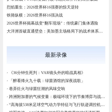
烈焰重生：2026世界杯16强赛的惊天逆转
铁骑纵横：2026世界杯16强决战
2026世界杯揭幕战变“翻车现场”：传统豪门集体遇险
大洋洲首破直通壁垒：美加墨主场格局下的战术体系重构
最新录像
·
《36分钟生死判：VAR镜头外的暗战真相》
·
「醉看烽火九十载：绿茵酒馆的深夜战歌」
·
巷弄灶火与绿茵狂潮的风味交响
·
跨洲附加赛的气候变量：极端环境下的节奏博弈与战术自适应
·
“高海拔538米足球空气动力学特征与飞行轨迹调控机制——以2026世界杯BBVA球场为实证场景”