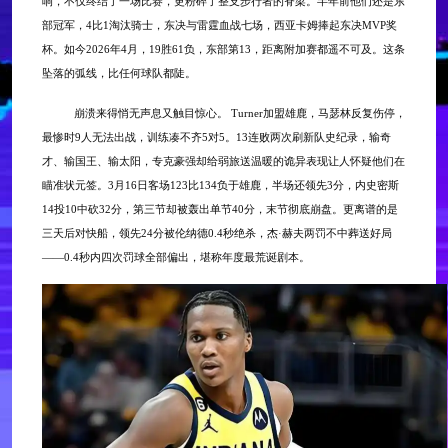
响，不仅终结了一场比赛，更粉碎了整支步行者的脊梁。
半年前他们还是东
部冠军，
4比1淘汰骑士，东决与雷霆血战七场，西亚卡姆捧起东决MVP奖
杯。如今2026年4月，19胜61负，东部第13，距离附加赛都遥不可及。这条
坠落的弧线，比任何球队都陡。
崩溃来得悄无声息又触目惊心。
Turner加盟雄鹿，马瑟林反复伤停，
最惨时9人无法出战，训练凑不齐5对5。13连败两次刷新队史纪录，输奇
才、输国王、输太阳，专克豪强却给弱旅送温暖的诡异表现让人怀疑他们在
瞄准状元签。3月16日客场123比134负于雄鹿，半场还领先3分，内史密斯
14投10中砍32分，第三节却被轰出单节40分，末节彻底崩盘。更离谱的是
三天后对快船，领先24分被伦纳德0.4秒绝杀，杰·赫夫两罚不中葬送好局
——0.4秒内四次罚球全部偏出，堪称年度最荒诞剧本。