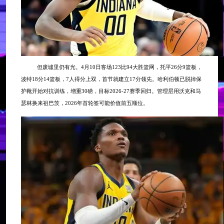
但废墟里仍有光。
4月10日客场123比94大胜篮网，托平26分9篮板，
波特18分14篮板，7人得分上双，首节就建立17分领先。哈利伯顿已脱掉保
护靴开始对抗训练，增重30磅，目标2026-27赛季回归。管理层用沃克和马
瑟林换来祖巴茨，2026年首轮签可能价值前五顺位。