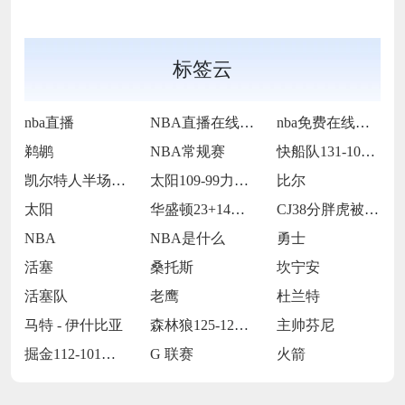
标签云
nba直播
NBA直播在线观看
nba免费在线高清直播
鹈鹕
NBA常规赛
快船队131-105战胜老鹰队
凯尔特人半场65-55领先雷霆
太阳109-99力克76人
比尔
太阳
华盛顿23+14莱夫利21+15 独行侠
CJ38分胖虎被禁赛 鹈鹕123-115
NBA
NBA是什么
勇士
活塞
桑托斯
坎宁安
活塞队
老鹰
杜兰特
马特 - 伊什比亚
森林狼125-127不敌灰熊
主帅芬尼
掘金112-101击败独行侠
G 联赛
火箭