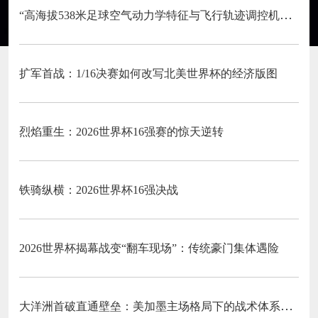
“高海拔538米足球空气动力学特征与飞行轨迹调控机制——以2026世界杯BBVA球场为实证场景”
扩军首战：1/16决赛如何改写北美世界杯的经济版图
烈焰重生：2026世界杯16强赛的惊天逆转
铁骑纵横：2026世界杯16强决战
2026世界杯揭幕战变“翻车现场”：传统豪门集体遇险
大洋洲首破直通壁垒：美加墨主场格局下的战术体系重构