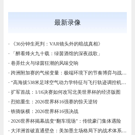
最新录像
·
《36分钟生死判：VAR镜头外的暗战真相》
·
「醉看烽火九十载：绿茵酒馆的深夜战歌」
·
巷弄灶火与绿茵狂潮的风味交响
·
跨洲附加赛的气候变量：极端环境下的节奏博弈与战术自适应
·
“高海拔538米足球空气动力学特征与飞行轨迹调控机制——以2026世界杯BBVA球场为实证场景”
·
扩军首战：1/16决赛如何改写北美世界杯的经济版图
·
烈焰重生：2026世界杯16强赛的惊天逆转
·
铁骑纵横：2026世界杯16强决战
·
2026世界杯揭幕战变“翻车现场”：传统豪门集体遇险
·
大洋洲首破直通壁垒：美加墨主场格局下的战术体系重构