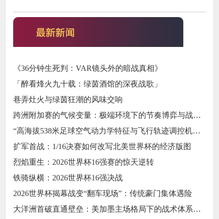
《36分钟生死判：VAR镜头外的暗战真相》
「醉看烽火九十载：绿茵酒馆的深夜战歌」
巷弄灶火与绿茵狂潮的风味交响
跨洲附加赛的气候变量：极端环境下的节奏博弈与战术自适应
“高海拔538米足球空气动力学特征与飞行轨迹调控机制——以2026世界杯BBVA球场为实证场景”
扩军首战：1/16决赛如何改写北美世界杯的经济版图
烈焰重生：2026世界杯16强赛的惊天逆转
铁骑纵横：2026世界杯16强决战
2026世界杯揭幕战变“翻车现场”：传统豪门集体遇险
大洋洲首破直通壁垒：美加墨主场格局下的战术体系重构