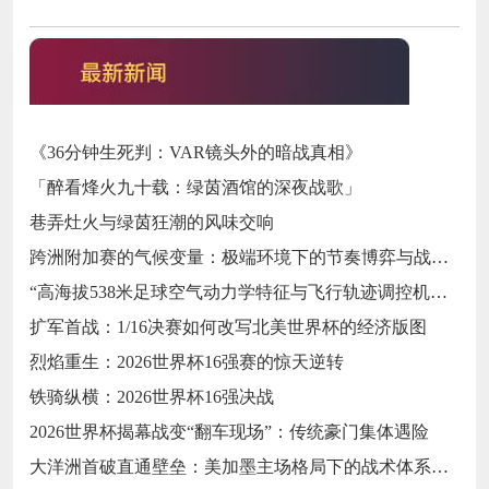
《36分钟生死判：VAR镜头外的暗战真相》
「醉看烽火九十载：绿茵酒馆的深夜战歌」
巷弄灶火与绿茵狂潮的风味交响
跨洲附加赛的气候变量：极端环境下的节奏博弈与战术自适应
“高海拔538米足球空气动力学特征与飞行轨迹调控机制——以2026世界杯BBVA球场为实证场景”
扩军首战：1/16决赛如何改写北美世界杯的经济版图
烈焰重生：2026世界杯16强赛的惊天逆转
铁骑纵横：2026世界杯16强决战
2026世界杯揭幕战变“翻车现场”：传统豪门集体遇险
大洋洲首破直通壁垒：美加墨主场格局下的战术体系重构