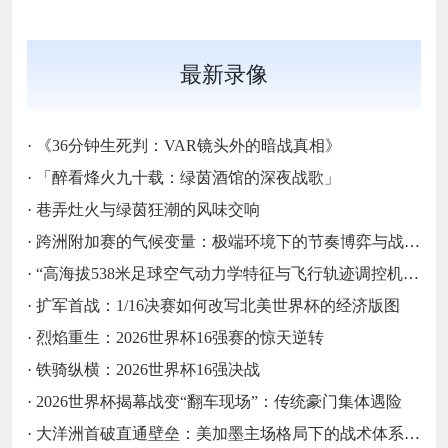
最新录像
·
《36分钟生死判：VAR镜头外的暗战真相》
·
「醉看烽火九十载：绿茵酒馆的深夜战歌」
·
巷弄灶火与绿茵狂潮的风味交响
·
跨洲附加赛的气候变量：极端环境下的节奏博弈与战术自适应
·
“高海拔538米足球空气动力学特征与飞行轨迹调控机制——以2026世界杯BBVA球场为实证场景”
·
扩军首战：1/16决赛如何改写北美世界杯的经济版图
·
烈焰重生：2026世界杯16强赛的惊天逆转
·
铁骑纵横：2026世界杯16强决战
·
2026世界杯揭幕战变“翻车现场”：传统豪门集体遇险
·
大洋洲首破直通壁垒：美加墨主场格局下的战术体系重构