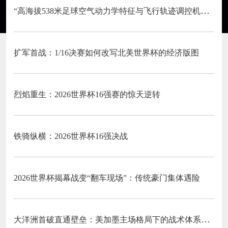
“高海拔538米足球空气动力学特征与飞行轨迹调控机制——以2026世界杯BBVA球场为实证场景”
扩军首战：1/16决赛如何改写北美世界杯的经济版图
烈焰重生：2026世界杯16强赛的惊天逆转
铁骑纵横：2026世界杯16强决战
2026世界杯揭幕战变“翻车现场”：传统豪门集体遇险
大洋洲首破直通壁垒：美加墨主场格局下的战术体系重构