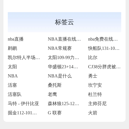
标签云
nba直播
NBA直播在线观看
nba免费在线高清直播
鹈鹕
NBA常规赛
快船队131-105战胜老鹰队
凯尔特人半场65-55领先雷霆
太阳109-99力克76人
比尔
太阳
华盛顿23+14莱夫利21+15 独行侠
CJ38分胖虎被禁赛 鹈鹕123-115
NBA
NBA是什么
勇士
活塞
桑托斯
坎宁安
活塞队
老鹰
杜兰特
马特 - 伊什比亚
森林狼125-127不敌灰熊
主帅芬尼
掘金112-101击败独行侠
G 联赛
火箭