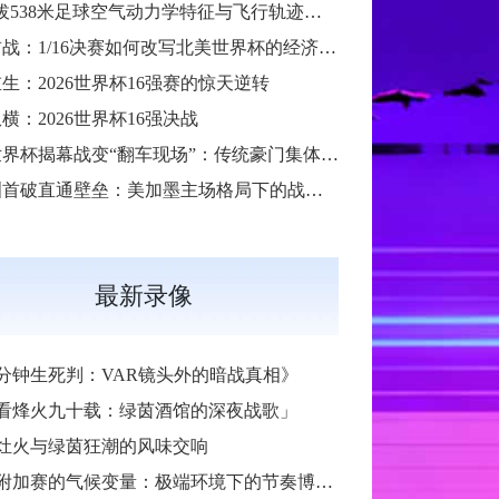
“高海拔538米足球空气动力学特征与飞行轨迹调控机制——以2026世界杯BBVA球场为实证场景”
扩军首战：1/16决赛如何改写北美世界杯的经济版图
生：2026世界杯16强赛的惊天逆转
横：2026世界杯16强决战
2026世界杯揭幕战变“翻车现场”：传统豪门集体遇险
大洋洲首破直通壁垒：美加墨主场格局下的战术体系重构
最新录像
6分钟生死判：VAR镜头外的暗战真相》
看烽火九十载：绿茵酒馆的深夜战歌」
灶火与绿茵狂潮的风味交响
加赛的气候变量：极端环境下的节奏博弈与战术自适应