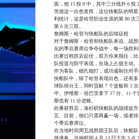
面，他 15 投 8 中，其中三分线外 6 投 2
凭借这一出色发挥，这位快船队的明星
利统计，这是哈登职业生涯的第 80 
第 6 次三双。
詹姆斯・哈登与快船队的后续征程
对于詹姆斯・哈登和快船队来说，战胜
化的季后赛席位争夺战中，每一场胜利都
比赛过程跌宕起伏，双方你来我往，比
队投篮与防守表现，在场上占据主动。
作为客队，稳扎稳打，成功遏制住对手
快船队中，除了哈登表现出色，还有多名
球队得分王，同时贡献 7 个篮板和 3 次助
中。伊维察・祖巴茨拿下 17 分、11 
斯也有 11 分进账。
此番获胜后，洛杉矶快船队的战绩提升至 
五。目前，他们只需再赢一场，或者排
个季后赛席位。
在当地时间周五战胜国王队后，快船队
做准备。当地时间 4 月 13 日下午 3