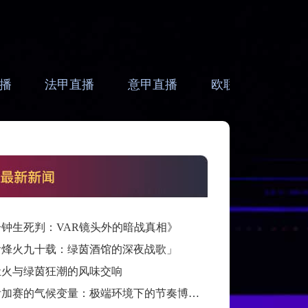
播
法甲直播
意甲直播
欧联直播
亚
分钟生死判：VAR镜头外的暗战真相》
看烽火九十载：绿茵酒馆的深夜战歌」
灶火与绿茵狂潮的风味交响
跨洲附加赛的气候变量：极端环境下的节奏博弈与战术自适应