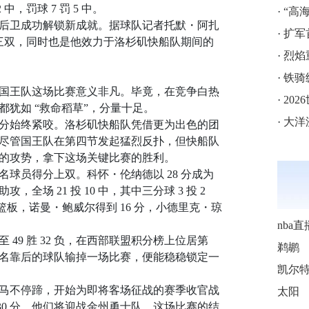
 中，罚球 7 罚 5 中。
·
“高海拔5
后卫成功解锁新成就。据球队记者托默・阿扎
·
扩军
次三双，同时也是他效力于洛杉矶快船队期间的
·
烈焰
·
铁骑
国王队这场比赛意义非凡。毕竟，在竞争白热
·
202
犹如 “救命稻草”，分量十足。
·
大洋
分始终紧咬。洛杉矶快船队凭借更为出色的团
尽管国王队在第四节发起猛烈反扑，但快船队
的攻势，拿下这场关键比赛的胜利。
球员得分上双。科怀・伦纳德以 28 分成为
攻，全场 21 投 10 中，其中三分球 3 投 2
个篮板，诺曼・鲍威尔得到 16 分，小德里克・琼
nba直
49 胜 32 负，在西部联盟积分榜上位居第
鹈鹕
名靠后的球队输掉一场比赛，便能稳稳锁定一
马不停蹄，开始为即将客场征战的赛季收官战
太阳
 点 30 分，他们将迎战金州勇士队。这场比赛的结