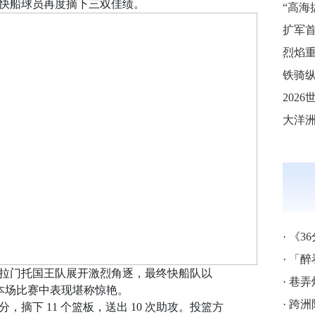
快船球员再度摘下三双佳绩。
烈焰重
铁骑纵
·
《3
·
「醉
拉门托国王队展开激烈角逐，最终快船队以
·
巷弄
登在本场比赛中表现堪称惊艳。
·
跨洲附
 分，摘下 11 个篮板，送出 10 次助攻。投篮方