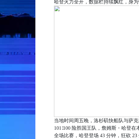
哈登火力全开，数据栏持续飘红，身为
当地时间周五晚，洛杉矶快船队与萨克
101∶100 险胜国王队，詹姆斯・哈
全场比赛，哈登登场 43 分钟，狂砍 23