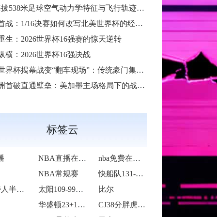
38米足球空气动力学特征与飞行轨迹调控机制——以2026世界杯BBVA球场为实证场景”
首战：1/16决赛如何改写北美世界杯的经济版图
重生：2026世界杯16强赛的惊天逆转
纵横：2026世界杯16强决战
6世界杯揭幕战变“翻车现场”：传统豪门集体遇险
洲首破直通壁垒：美加墨主场格局下的战术体系重构
标签云
播
NBA直播在线观看
nba免费在线高清直播
NBA常规赛
快船队131-105战胜老鹰队
凯尔特人半场65-55领先雷霆
太阳109-99力克76人
比尔
华盛顿23+14莱夫利21+15 独行侠
CJ38分胖虎被禁赛 鹈鹕123-115