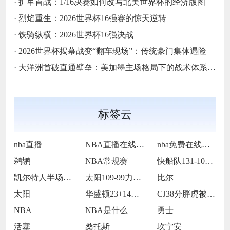
·
扩军首战：1/16决赛如何改写北美世界杯的经济版图
·
烈焰重生：2026世界杯16强赛的惊天逆转
·
铁骑纵横：2026世界杯16强决战
·
2026世界杯揭幕战变“翻车现场”：传统豪门集体遇险
·
大洋洲首破直通壁垒：美加墨主场格局下的战术体系重构
标签云
nba直播
NBA直播在线观看
nba免费在线高清直播
鹈鹕
NBA常规赛
快船队131-105战胜老鹰队
凯尔特人半场65-55领先雷霆
太阳109-99力克76人
比尔
太阳
华盛顿23+14莱夫利21+15 独行侠
CJ38分胖虎被禁赛 鹈鹕123-115
NBA
NBA是什么
勇士
活塞
桑托斯
坎宁安