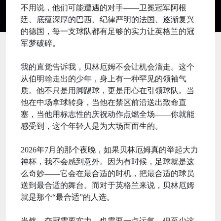
不用说，他们可能遭遇的对手——卫冕冠军阿根
廷、底蕴深厚的巴西、纪律严明的法国、逐渐复兴
的德国，每一支球队都有足够的实力让英格兰的冠
军梦破碎。
我的直觉告诉我，贝林厄姆不会让机会溜走。这个
从伯明翰走出的少年，身上有一种罕见的领袖气
质。他不只是用脚踢球，更是用心在引领球队。当
他在中场拿球转身，当他在禁区前沿送出致命直
塞，当他用标志性的庆祝动作点燃全场——你就能
感受到，这个年轻人是为大场面而生的。
2026年7月的那个夜晚，如果贝林厄姆真的举起大力
神杯，我不会感到意外。因为有时候，足球就是这
么奇妙——它会在最合适的时机，把最合适的球员
送到最合适的舞台。而对于英格兰来说，贝林厄姆
就是那个“最合适”的人选。
当然，夺冠需要实力，也需要一点运气。但至少这