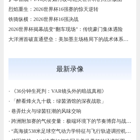
烈焰重生：2026世界杯16强赛的惊天逆转
铁骑纵横：2026世界杯16强决战
2026世界杯揭幕战变“翻车现场”：传统豪门集体遇险
大洋洲首破直通壁垒：美加墨主场格局下的战术体系重构
最新录像
·
《36分钟生死判：VAR镜头外的暗战真相》
·
「醉看烽火九十载：绿茵酒馆的深夜战歌」
·
巷弄灶火与绿茵狂潮的风味交响
·
跨洲附加赛的气候变量：极端环境下的节奏博弈与战术自适应
·
“高海拔538米足球空气动力学特征与飞行轨迹调控机制——以2026世界杯BBVA球场为实证场景”