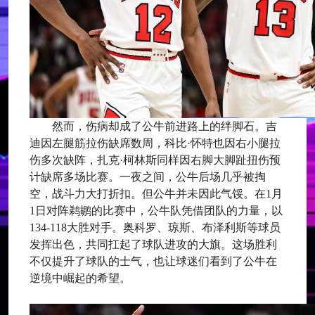
然而，伤病却成了公牛前进路上的绊脚石。吉
迪因左腿筋拉伤缺席数周，科比·怀特也因右小腿拉
伤多次缺阵，扎克·柯林斯同样因右脚大脚趾扭伤预
计缺席多场比赛。一夜之间，公牛后场几乎被掏
空，战斗力大打折扣。但公牛并未因此气馁。在1月
1日对阵鹈鹕的比赛中，公牛队凭借团队的力量，以
134-118大胜对手。奥科罗、琼斯、布泽利斯等球员
发挥出色，共同扛起了球队进攻的大旗。这场胜利
不仅提升了球队的士气，也让球迷们看到了公牛在
逆境中崛起的希望。