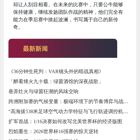
却让人刮目相看。在未来的比赛中，只要公牛能够
保持健康，继续发扬团队作战的精神，他们完全有
能力在季后赛中掀起波澜，书写属于自己的新传
奇。
《36分钟生死判：VAR镜头外的暗战真相》
「醉看烽火九十载：绿茵酒馆的深夜战歌」
巷弄灶火与绿茵狂潮的风味交响
跨洲附加赛的气候变量：极端环境下的节奏博弈与战术自适应
“高海拔538米足球空气动力学特征与飞行轨迹调控机制——以2026世界杯BBVA球场为实证场景”
扩军首战：1/16决赛如何改写北美世界杯的经济版图
烈焰重生：2026世界杯16强赛的惊天逆转