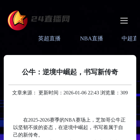
英超直播
NBA直播
中超直
公牛：逆境中崛起，书写新传奇
文章来源： 更新时间：2026-01-06 22:43 浏览量：309
在2025-2026赛季的NBA赛场上，芝加哥公牛正
以坚韧不拔的姿态，在逆境中崛起，书写着属于自
己的新传奇。